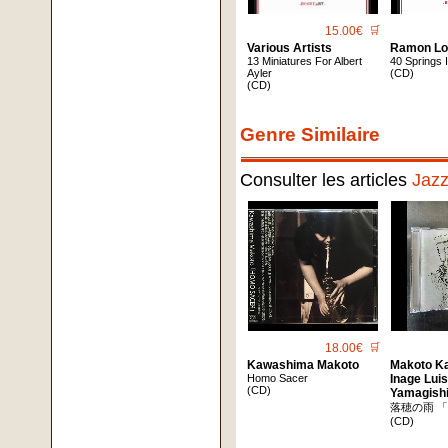
15.00€
🛒
Various Artists
Ramon Lo
13 Miniatures For Albert
40 Springs 
Ayler
(CD)
(CD)
Genre Similaire
Consulter les articles
Jaz
18.00€
🛒
Kawashima Makoto
Makoto K
Homo Sacer
Inage Lui
(CD)
Yamagish
落穂の雨 
(CD)