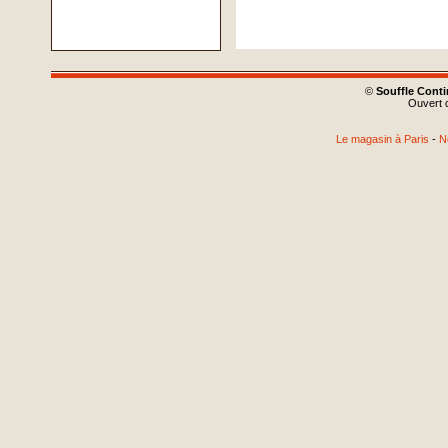
©
Souffle Cont
Ouvert d
Le magasin à Paris
-
N