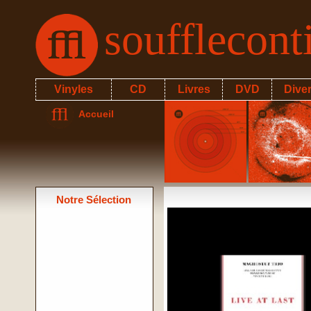
soufflecon
Vinyles
CD
Livres
DVD
Dive
Accueil
Notre Sélection