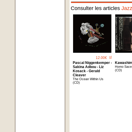
Consulter les articles
Jaz
12.00€
🛒
Pascal Niggenkemper -
Kawashim
Sakina Adbou - Liz
Homo Sace
(CD)
Kosack - Gerald
Cleaver
The Ocean Within Us
(CD)