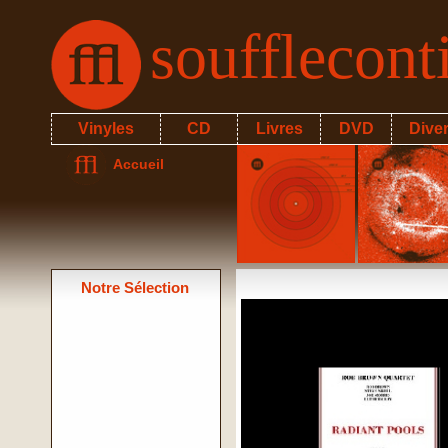
soufflecon
Vinyles
CD
Livres
DVD
Dive
Accueil
Notre Sélection