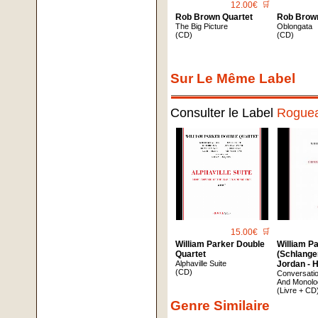
12.00€
🛒
Rob Brown Quartet
Rob Brow
The Big Picture
Oblongata
(CD)
(CD)
Sur Le Même Label
Consulter le Label
Roguea
15.00€
🛒
William Parker Double
William P
Quartet
(Schlanger
Alphaville Suite
Jordan - H
(CD)
Conversatio
And Monol
(Livre + CD
Genre Similaire