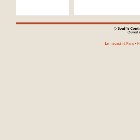
©
Souffle Cont
Ouvert d
Le magasin à Paris
-
N