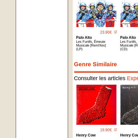
23.90€
🛒
Palo Alto
Palo Alto
Les Furtifs, Émeute
Les Furtifs
Musicale [Rem!Xes]
Musicale [
(LP)
(CD)
Genre Similaire
Consulter les articles
Expe
19.90€
🛒
Henry Cow
Henry Co