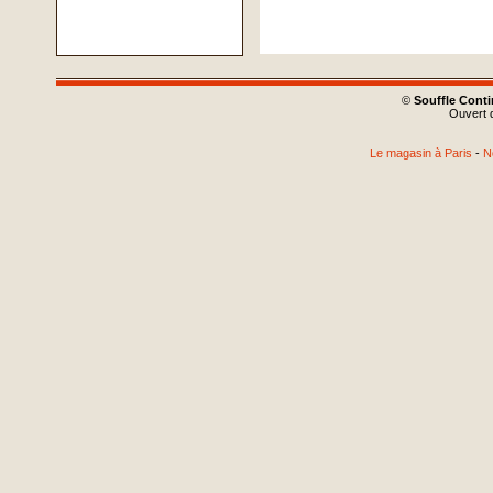
©
Souffle Cont
Ouvert d
Le magasin à Paris
-
N