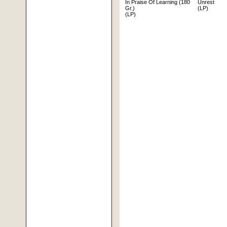
In Praise Of Learning (180
Unrest
Gr.)
(LP)
(LP)