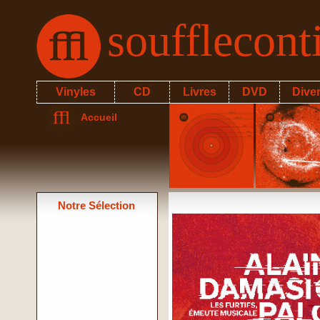
soufflecon
Vinyles
CD
Livres
DVD
Dive
Accueil
Notre Sélection