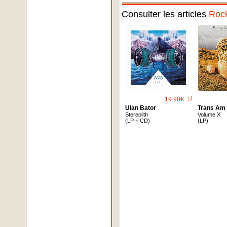
Consulter les articles
Roc
19.90€
🛒
Ulan Bator
Trans Am
Stereolith
Volume X
(LP + CD)
(LP)