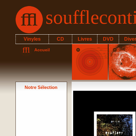
soufflecon
Vinyles
CD
Livres
DVD
Dive
Accueil
Notre Sélection