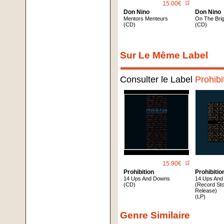
15.00€
🛒
Don Nino
Don Nino
Mentors Menteurs
On The Brig
(CD)
(CD)
Sur Le Même Label
Consulter le Label
Prohib
15.90€
🛒
Prohibition
Prohibitio
14 Ups And Downs
14 Ups An
(CD)
(Record St
Release)
(LP)
Genre Similaire