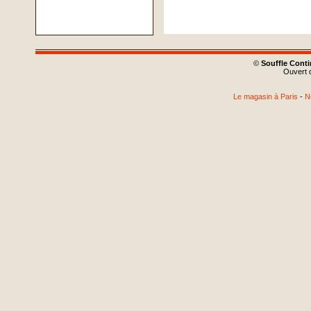
©
Souffle Cont
Ouvert d
Le magasin à Paris
-
N