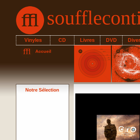
soufflecon
Vinyles
CD
Livres
DVD
Dive
Accueil
Notre Sélection