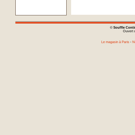
©
Souffle Cont
Ouvert d
Le magasin à Paris
-
N