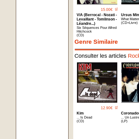
15.00€
🛒
V/A (Berrocal - Nozati -
Ursus Min
Levaillant - Tomlinson -
What Matte
(CD+Livre)
Léandre...)
Six Séquences Pour Alfred
Hitchcock
(CD)
Genre Similaire
Consulter les articles
Roc
12.90€
🛒
Kim
Coronado
... Is Dead
... Un Lustr
(CD)
(LP)