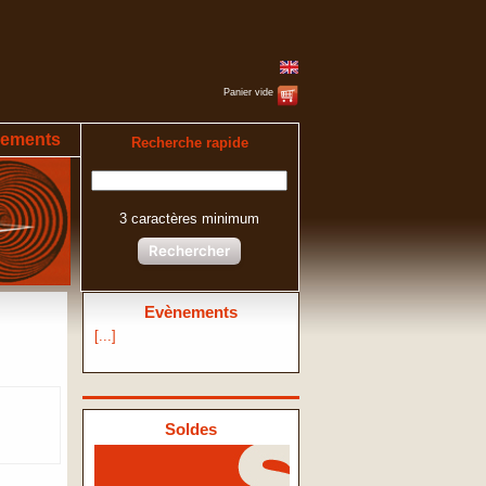
Panier vide
ements
Recherche rapide
3 caractères minimum
Rechercher
Evènements
[...]
Soldes