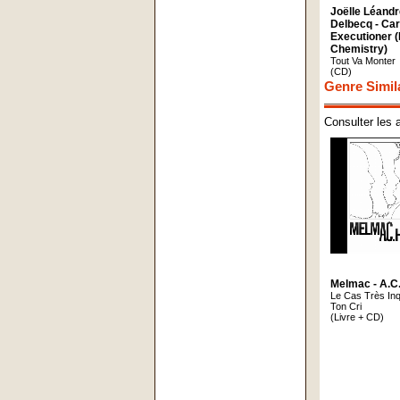
Joëlle Léandr
Delbecq - Ca
Executioner (I
Chemistry)
Tout Va Monter
(CD)
Genre Simil
Consulter les 
Melmac - A.c.
Le Cas Très Inq
Ton Cri
(Livre + CD)