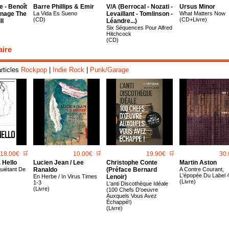
e - Benoît
Barre Phillips & Emir
V/A (Berrocal - Nozati -
Ursus Minor
rnage The
La Vida Es Sueno
Levaillant - Tomlinson -
What Matters Now
(CD)
(CD+Livre)
ll
Léandre...)
Six Séquences Pour Alfred
Hitchcock
(CD)
aire
articles
Rockpop
|
Indie Rock
|
Punk/Garage
18.00€
🛒
10.00€
🛒
19.90€
🛒
30.
 Hello
Lucien Jean / Lee
Christophe Conte
Martin Aston
uiétant De
Ranaldo
(Préface Bernard
A Contre Courant,
L'épopée Du Label 
En Herbe / In Virus Times
Lenoir)
(Livre)
1-3
L'anti Discothèque Idéale
(Livre)
(100 Chefs D'oeuvre
Auxquels Vous Avez
Échappé!)
(Livre)