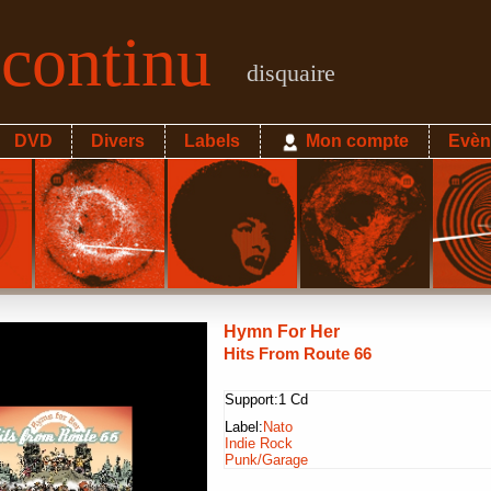
econtinu
disquaire
DVD
Divers
Labels
Mon compte
Evèn
Hymn For Her
Hits From Route 66
Support:
1 Cd
Label:
Nato
Indie Rock
Punk/Garage