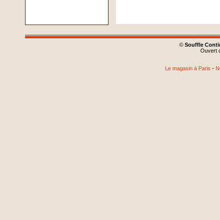
©
Souffle Cont
Ouvert d
Le magasin à Paris
-
N