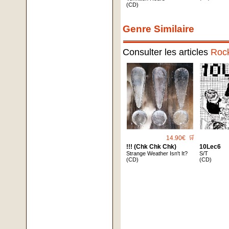
(CD)
Genre Similaire
Consulter les articles
Roc
14.90€
🛒
!!! (Chk Chk Chk)
10Lec6
Strange Weather Isn't It?
S/T
(CD)
(CD)