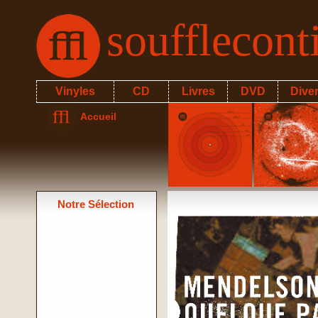
soufflecon
Vinyles
CD
Livres
DVD
Dive
Accueil
Notre Sélection