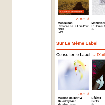
⚠ Dernier exemplaire
20.90€
🛒
Mendelson
Mendelso
Personne Ne Le Fera Pour
Le Dernier 
Nous
(LP)
(LP)
Sur Le Même Label
Consulter le Label
Ici D'ai
12.90€
🛒
Melaine Dalibert &
Dééfait
David Sylvian
Dééfait
(LP)
Vermilion Hours