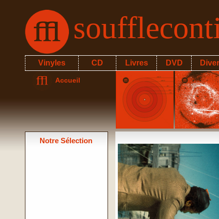
soufflecon
Vinyles
CD
Livres
DVD
Dive
Accueil
Notre Sélection