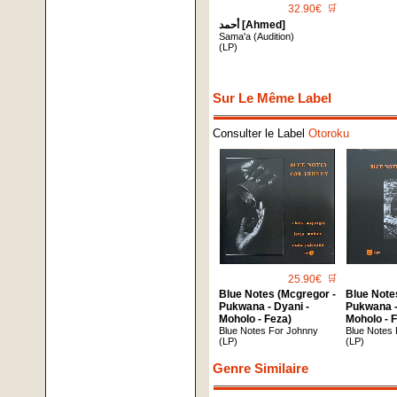
32.90€
🛒
أحمد [Ahmed]
Sama'a (Audition)
(LP)
Sur Le Même Label
Consulter le Label
Otoroku
25.90€
🛒
Blue Notes (Mcgregor -
Blue Note
Pukwana - Dyani -
Pukwana -
Moholo - Feza)
Moholo - 
Blue Notes For Johnny
Blue Notes
(LP)
(LP)
Genre Similaire