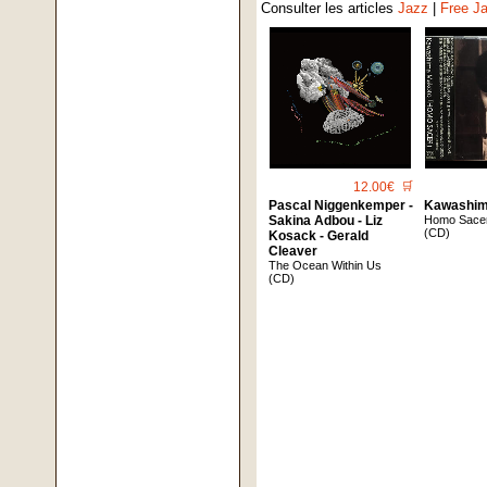
Consulter les articles
Jazz
|
Free J
12.00€
🛒
Pascal Niggenkemper -
Kawashim
Sakina Adbou - Liz
Homo Sace
(CD)
Kosack - Gerald
Cleaver
The Ocean Within Us
(CD)