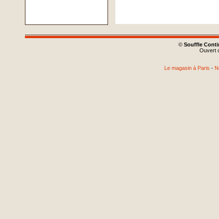
©
Souffle Cont
Ouvert d
Le magasin à Paris
-
N