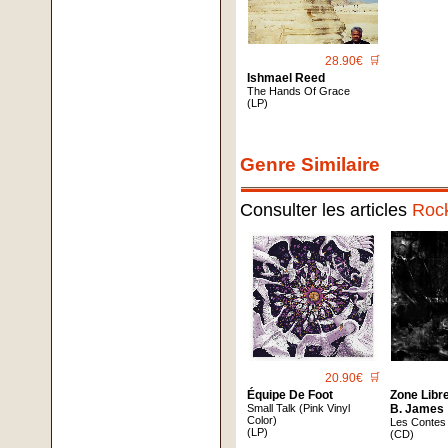
28.90€
🛒
Ishmael Reed
The Hands Of Grace
(LP)
Genre Similaire
Consulter les articles
Roc
20.90€
🛒
Équipe De Foot
Zone Libr
Small Talk (Pink Vinyl
B. James
Color)
Les Contes
(LP)
(CD)