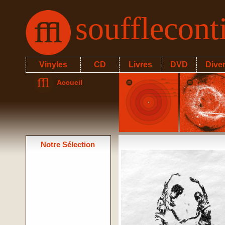
soufflecon
Vinyles
CD
Livres
DVD
Dive
Accueil
Notre Sélection