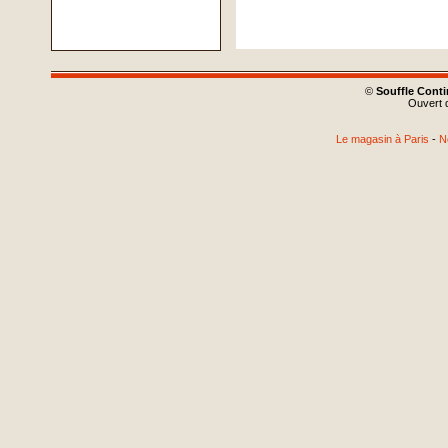
©
Souffle Cont
Ouvert d
Le magasin à Paris
-
N