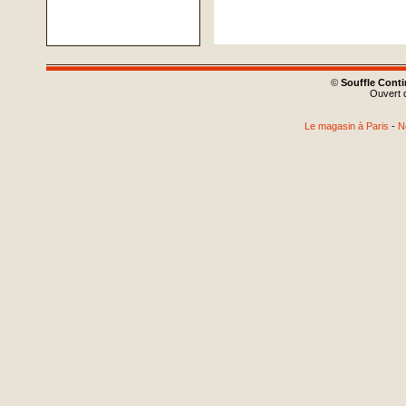
©
Souffle Cont
Ouvert d
Le magasin à Paris
-
N