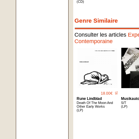
(CD)
Genre Similaire
Consulter les articles
Expe
Contemporaine
18.00€
🛒
Rune Lindblad
Musikaut
Death Of The Moon And
S/T
Other Early Works
(LP)
(LP)