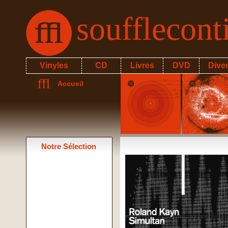
soufflecon
Vinyles
CD
Livres
DVD
Dive
Accueil
Notre Sélection