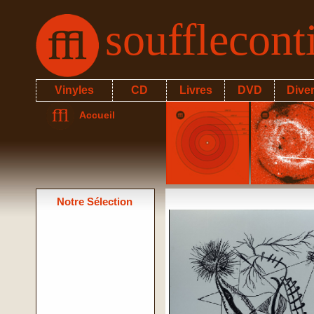
soufflecon
Vinyles
CD
Livres
DVD
Dive
Accueil
Notre Sélection