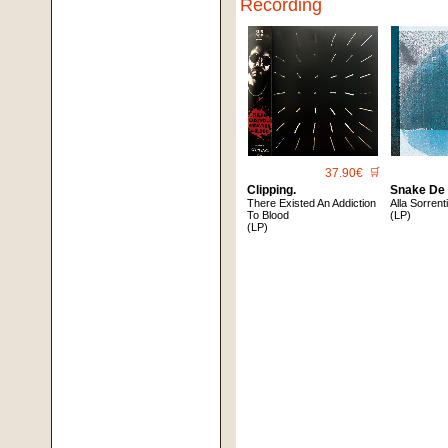
Recording
37.90€
🛒
Clipping.
Snake De
There Existed An Addiction
Alla Sorrent
To Blood
(LP)
(LP)