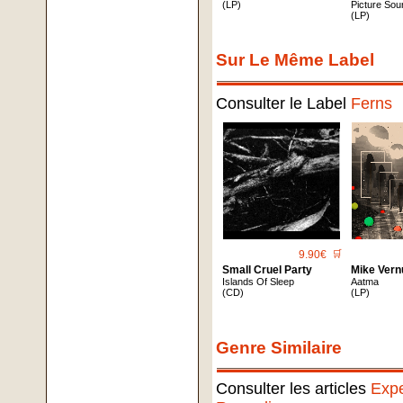
(LP)
Picture Sou
(LP)
Sur Le Même Label
Consulter le Label
Ferns
9.90€
🛒
Small Cruel Party
Mike Ver
Islands Of Sleep
Aatma
(CD)
(LP)
Genre Similaire
Consulter les articles
Expe