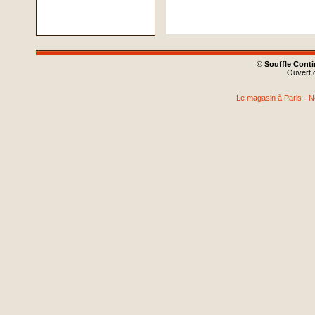
©
Souffle Cont
Ouvert d
Le magasin à Paris
-
N