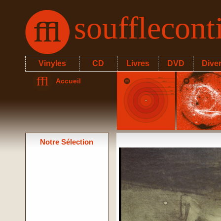
soufflecon
Vinyles
CD
Livres
DVD
Dive
Accueil
Notre Sélection