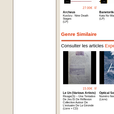
27.00€
🛒
Archeus
Banetorik
Kus​ō​zu : Nine Death
Kata No Wa
Stages
(LP)
(LP)
Genre Similaire
Consulter les articles
Expe
15.00€
🛒
Le Un (Various Artists)
Optical S
Rivage(S) – Une Tentative
Numéro Ne
De Jeu Et De Réflexion
(Livre)
Collective Autour De
L'estuaire De La Gironde
(Livre + CD)