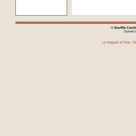
©
Souffle Cont
Ouvert d
Le magasin à Paris
-
N