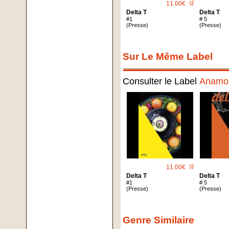
11.00€
🛒
Delta T
Delta T
#1
# 5
(Presse)
(Presse)
Sur Le Même Label
Consulter le Label
Anamo
11.00€
🛒
Delta T
Delta T
#1
# 5
(Presse)
(Presse)
Genre Similaire