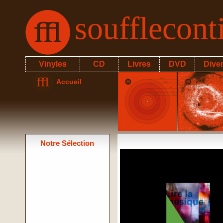
soufflecon
Vinyles
CD
Livres
DVD
Dive
Accueil
Notre Sélection