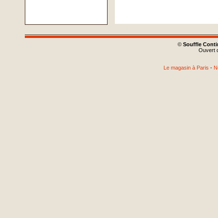
©
Souffle Cont
Ouvert d
Le magasin à Paris
-
N