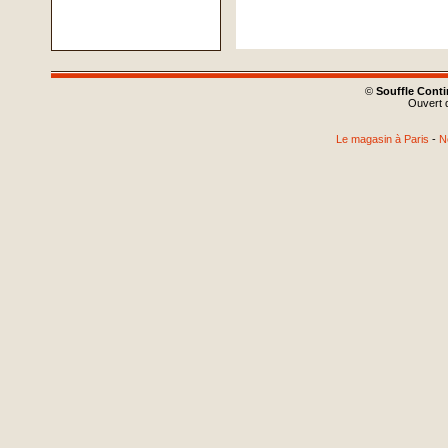
©
Souffle Cont
Ouvert d
Le magasin à Paris
-
N