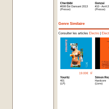
Cheribibi
Gonzaï
#008 Été Dansant 2013
#10 - Avril 
(Presse)
(Presse)
Genre Similaire
Consulter les articles
Electro
|
Elect
19.00€
🛒
Youritz
Simon Re
401
Hardcore
(LP)
(Livre)