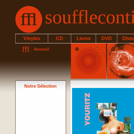
soufflecon
Vinyles
CD
Livres
DVD
Dive
Accueil
Notre Sélection