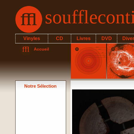
soufflecon
Vinyles
CD
Livres
DVD
Dive
Accueil
Notre Sélection