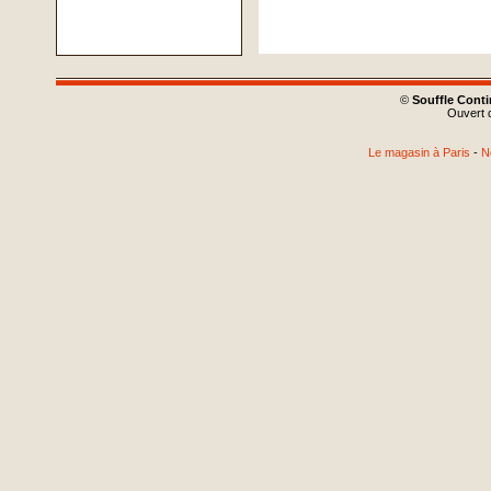
©
Souffle Cont
Ouvert d
Le magasin à Paris
-
N