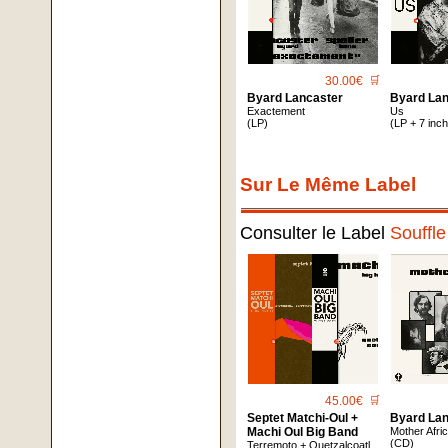
30.00€
🛒
Byard Lancaster
Byard La
Exactement
Us
(LP)
(LP + 7 inch
Sur Le Même Label
Consulter le Label
Souffl
45.00€
🛒
Septet Matchi-Oul +
Byard La
Machi Oul Big Band
Mother Afri
(CD)
Terremoto + Quetzalcoatl