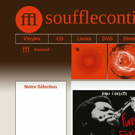
soufflecon
Vinyles
CD
Livres
DVD
Dive
Accueil
Notre Sélection