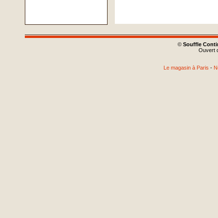
©
Souffle Cont
Ouvert d
Le magasin à Paris
-
N