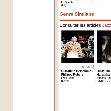
Lp Bundle
(LP)
Genre Similaire
Consulter les articles
Jaz
25.00€
🛒
Guillaume Belhomme -
Guillaum
Philippe Robert
Harutaka 
Free Fight
Eugène (Liv
(Livre)
(Livre + CD