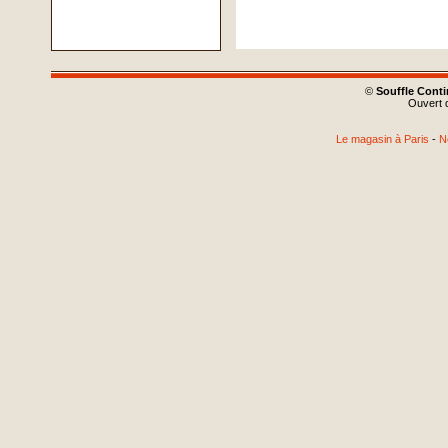
©
Souffle Cont
Ouvert d
Le magasin à Paris
-
N