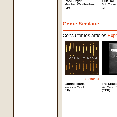
Rob Burger
Erik Hall
Marching With Feathers
Solo Three
(LP)
(LP)
Genre Similaire
Consulter les articles
Expe
25.90€
🛒
Lamin Fofana
The Spac
Works In Metal
We Made C
(LP)
(CDR)