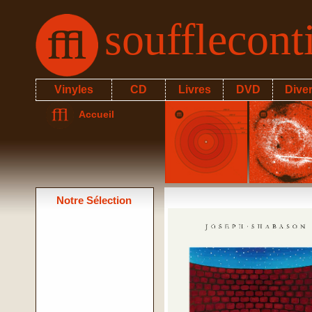
soufflecon
Vinyles
CD
Livres
DVD
Dive
Accueil
Notre Sélection