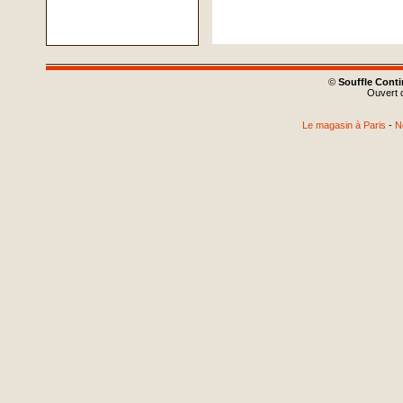
©
Souffle Cont
Ouvert d
Le magasin à Paris
-
N