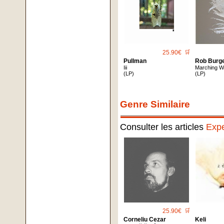
25.90€
🛒
Pullman
Rob Burg
Iii
Marching W
(LP)
(LP)
Genre Similaire
Consulter les articles
Expe
25.90€
🛒
Corneliu Cezar
Keli