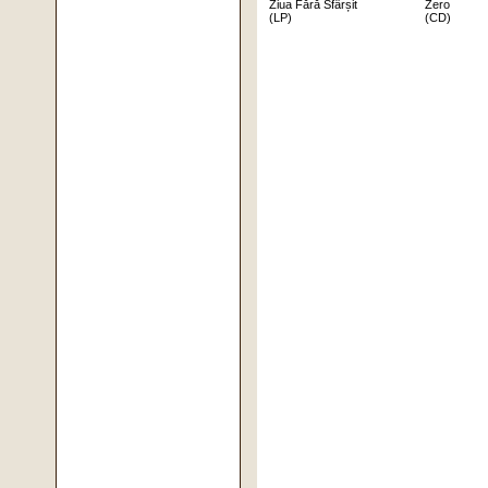
Ziua Fără Sfârșit
Zero
(LP)
(CD)