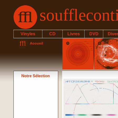
soufflecon
Vinyles
CD
Livres
DVD
Dive
Accueil
Notre Sélection