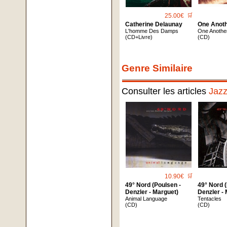
25.00€
🛒
Catherine Delaunay
One Anoth
L'homme Des Damps
One Anothe
(CD+Livre)
(CD)
Genre Similaire
Consulter les articles
Jaz
10.90€
🛒
49° Nord (Poulsen -
49° Nord 
Denzler - Marguet)
Denzler -
Animal Language
Tentacles
(CD)
(CD)