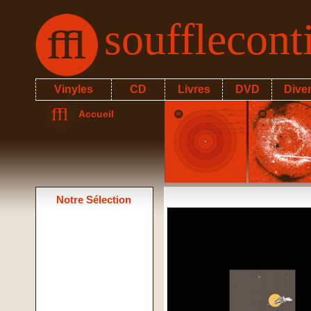
soufflecon
Vinyles
CD
Livres
DVD
Dive
Accueil
Notre Sélection