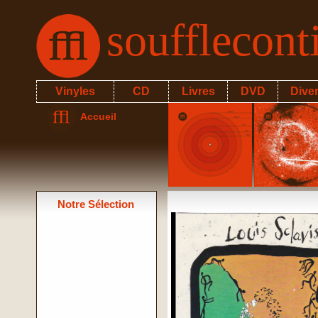
soufflecon
Vinyles
CD
Livres
DVD
Dive
Accueil
Notre Sélection