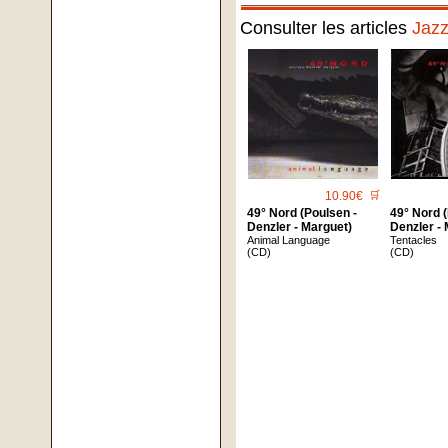
Consulter les articles
Jaz
10.90€
🛒
49° Nord (Poulsen -
49° Nord 
Denzler - Marguet)
Denzler -
Animal Language
Tentacles
(CD)
(CD)