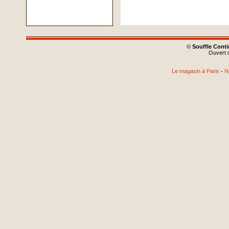
©
Souffle Cont
Ouvert d
Le magasin à Paris
-
N