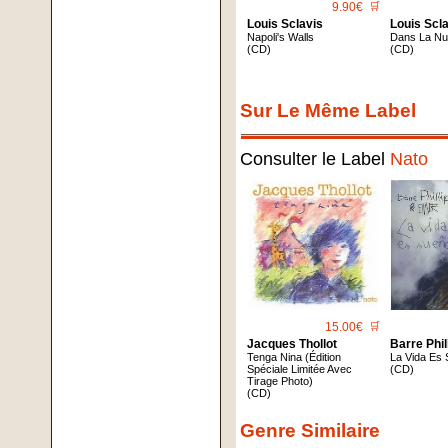
9.90€
🛒
Louis Sclavis
Louis Scl
Napoli's Walls
Dans La Nu
(CD)
(CD)
Sur Le Même Label
Consulter le Label
Nato
15.00€
🛒
Jacques Thollot
Barre Phil
Tenga Nina (Édition
La Vida Es
Spéciale Limitée Avec
(CD)
Tirage Photo)
(CD)
Genre Similaire