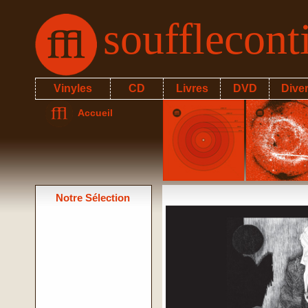
soufflecon
Vinyles
CD
Livres
DVD
Dive
Accueil
Notre Sélection