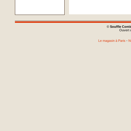
©
Souffle Cont
Ouvert d
Le magasin à Paris
-
N