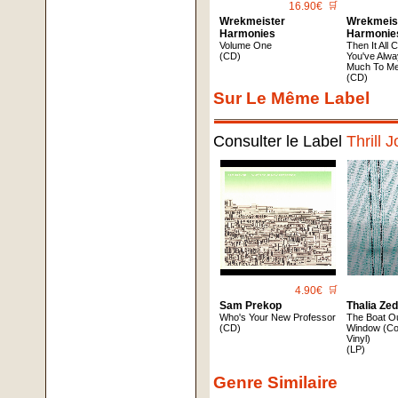
16.90€
🛒
Wrekmeister
Wrekmeis
Harmonies
Harmonie
Volume One
Then It All
(CD)
You've Alw
Much To M
(CD)
Sur Le Même Label
Consulter le Label
Thrill 
4.90€
🛒
Sam Prekop
Thalia Ze
Who's Your New Professor
The Boat O
(CD)
Window (Cok
Vinyl)
(LP)
Genre Similaire