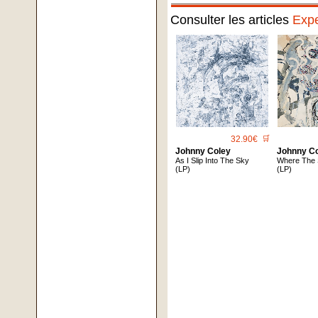
Consulter les articles
Expe
32.90€
🛒
Johnny Coley
Johnny C
As I Slip Into The Sky
Where The
(LP)
(LP)