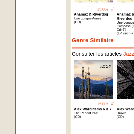
15.00€
🛒
Anamaz & Riverdog
Anamaz & 
Une Longue Année
Riverdog
(CD)
Une Longue 
Compass (Éd
Cd+7')
(LP 7inch +
Genre Similaire
Consulter les articles
Jaz
15.00€
🛒
Alex Ward Items 6 & 7
Alex War
The Recent Past
Drawn
(CD)
(CD)