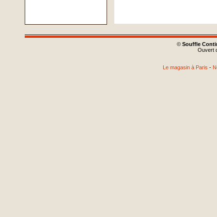
©
Souffle Cont
Ouvert d
Le magasin à Paris
-
N