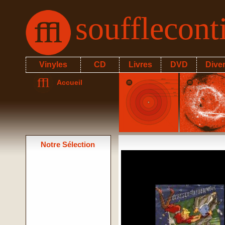
soufflecon
Vinyles
CD
Livres
DVD
Dive
Accueil
Notre Sélection