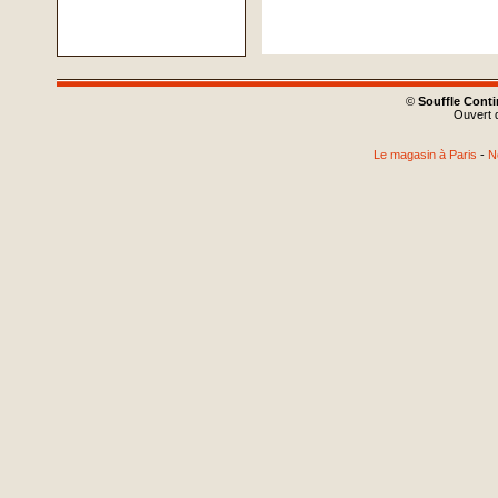
©
Souffle Cont
Ouvert d
Le magasin à Paris
-
N