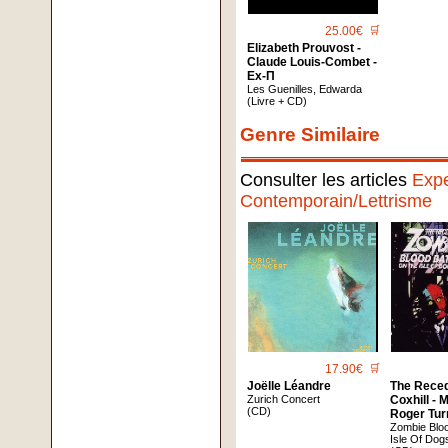
25.00€
🛒
Elizabeth Prouvost -
Claude Louis-Combet -
Ex-Π
Les Guenilles, Edwarda
(Livre + CD)
Genre Similaire
Consulter les articles
Expe
Contemporain/Lettrisme
17.90€
🛒
Joëlle Léandre
The Reced
Zurich Concert
Coxhill - 
(CD)
Roger Tur
Zombie Blo
Isle Of Dog