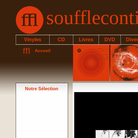
soufflecon
Vinyles
CD
Livres
DVD
Dive
Accueil
Notre Sélection