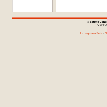
©
Souffle Cont
Ouvert d
Le magasin à Paris
-
N