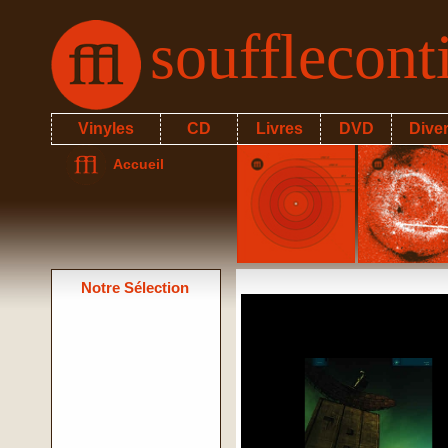
soufflecon
Vinyles
CD
Livres
DVD
Dive
Accueil
Notre Sélection