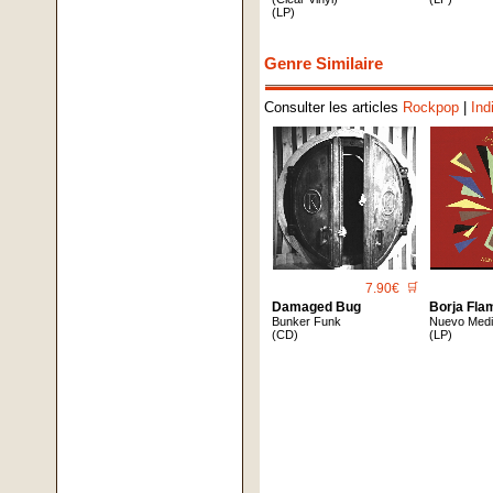
(LP)
Genre Similaire
Consulter les articles
Rockpop
|
Ind
7.90€
🛒
Damaged Bug
Borja Fla
Bunker Funk
Nuevo Med
(CD)
(LP)