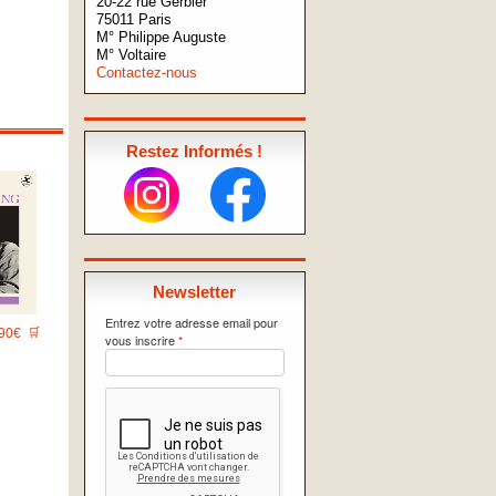
20-22 rue Gerbier
75011 Paris
M° Philippe Auguste
M° Voltaire
Contactez-nous
Restez Informés !
Newsletter
Entrez votre adresse email pour
90€
🛒
vous inscrire
*