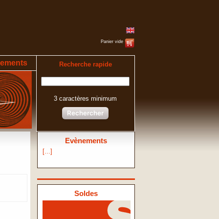
Panier vide
ements
Recherche rapide
3 caractères minimum
Rechercher
Evènements
[...]
Soldes