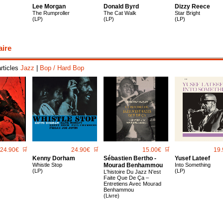
Lee Morgan
Donald Byrd
Dizzy Reece
The Rumproller
The Cat Walk
Star Bright
(LP)
(LP)
(LP)
aire
articles
Jazz
|
Bop / Hard Bop
24.90€
🛒
24.90€
🛒
15.00€
🛒
19.
Kenny Dorham
Sébastien Bertho -
Yusef Lateef
Whistle Stop
Mourad Benhammou
Into Something
(LP)
(LP)
L'histoire Du Jazz N'est
Faite Que De Ça –
Entretiens Avec Mourad
Benhammou
(Livre)