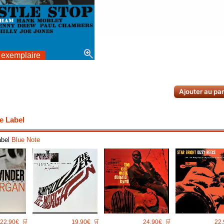
zoom_in
 exemplaire
Ajouter au pa
e Label
abel
Blue Note
22.90€
🛒
19.90€
🛒
24.90€
🛒
22.