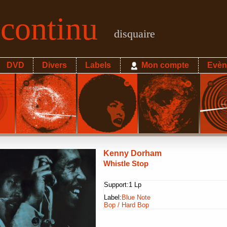
econtinu
disquaire
DVD
Divers
Labels
Mon compte
Evèn
Kenny Dorham
Whistle Stop
Support:
1 Lp
Label:
Blue Note
Bop / Hard Bop