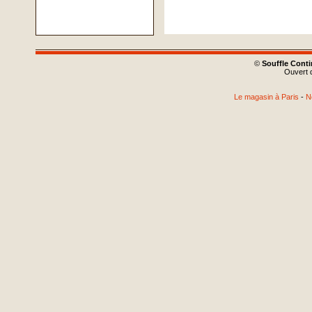
©
Souffle Cont
Ouvert d
Le magasin à Paris
-
N