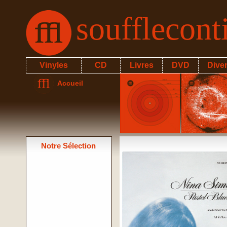
soufflecon
Vinyles
CD
Livres
DVD
Dive
Accueil
Notre Sélection