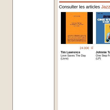
Consulter les articles
Jaz
24.00€
🛒
Tim Lawrence
Johnnie T
Love Saves The Day
One Step F
(Livre)
(LP)