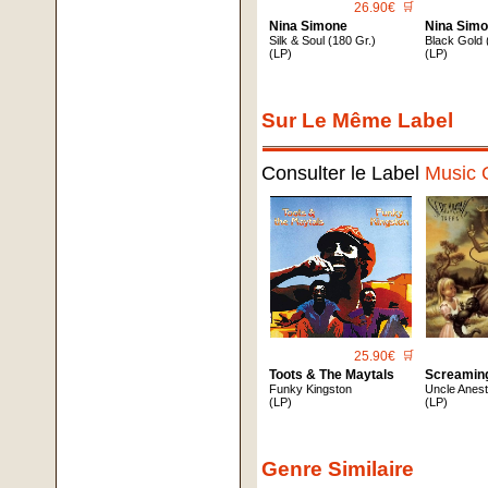
26.90€
🛒
Nina Simone
Nina Sim
Silk & Soul (180 Gr.)
Black Gold 
(LP)
(LP)
Sur Le Même Label
Consulter le Label
Music 
25.90€
🛒
Toots & The Maytals
Screamin
Funky Kingston
Uncle Anes
(LP)
(LP)
Genre Similaire