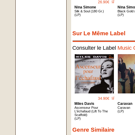
26.90€
🛒
Nina Simone
Nina Sim
Silk & Soul (180 Gr.)
Black Gold 
(LP)
(LP)
Sur Le Même Label
Consulter le Label
Music 
34.90€
🛒
Miles Davis
Caravan
Ascenseur Pour
Caravan
L'échafaud (Lift To The
(LP)
Scaffold)
(LP)
Genre Similaire