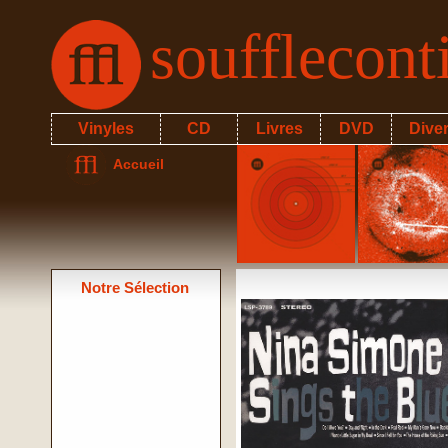
soufflecon
Vinyles
CD
Livres
DVD
Dive
Accueil
Notre Sélection