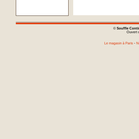
©
Souffle Cont
Ouvert d
Le magasin à Paris
-
N