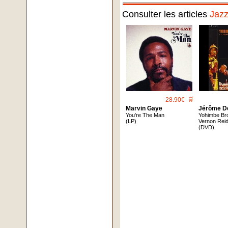
Consulter les articles
Jaz
28.90€
🛒
Marvin Gaye
Jérôme D
You're The Man
Yohimbe Bro
(LP)
Vernon Reid
(DVD)