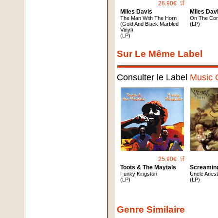
26.90€
🛒
Miles Davis
Miles Dav
The Man With The Horn
On The Cor
(Gold And Black Marbled
(LP)
Vinyl)
(LP)
Sur Le Même Label
Consulter le Label
Music 
25.90€
🛒
Toots & The Maytals
Screamin
Funky Kingston
Uncle Anes
(LP)
(LP)
Genre Similaire