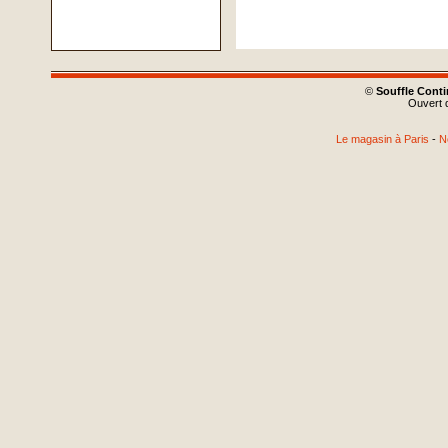
©
Souffle Cont
Ouvert d
Le magasin à Paris
-
N