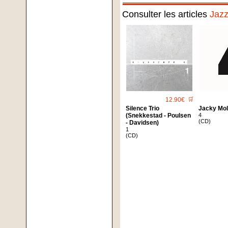
Consulter les articles
Jaz
12.90€
🛒
Silence Trio
Jacky Mol
(Snekkestad - Poulsen
4
(CD)
- Davidsen)
1
(CD)