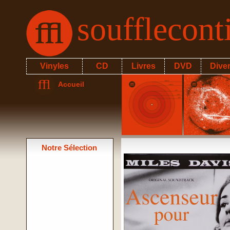
soufflecon
Vinyles
CD
Livres
DVD
Dive
Accueil
Notre Sélection