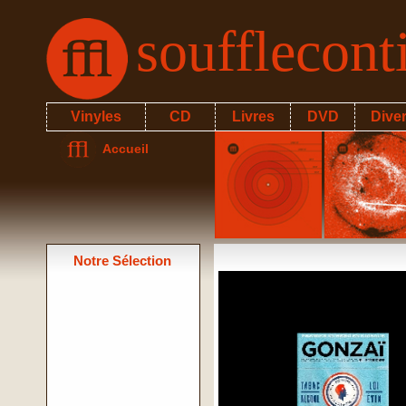
soufflecon
Vinyles
CD
Livres
DVD
Dive
Accueil
Notre Sélection