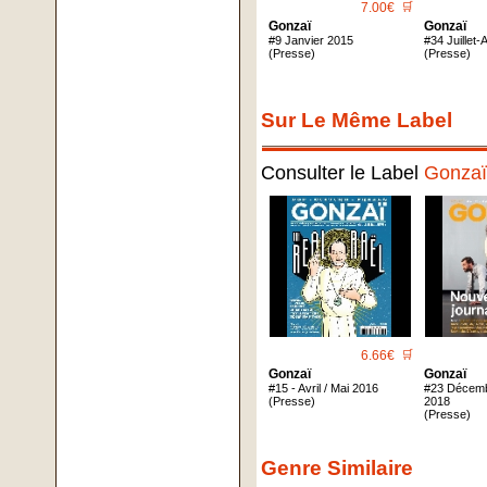
7.00€
🛒
Gonzaï
Gonzaï
#9 Janvier 2015
#34 Juillet
(Presse)
(Presse)
Sur Le Même Label
Consulter le Label
Gonzaï
6.66€
🛒
Gonzaï
Gonzaï
#15 - Avril / Mai 2016
#23 Décemb
(Presse)
2018
(Presse)
Genre Similaire