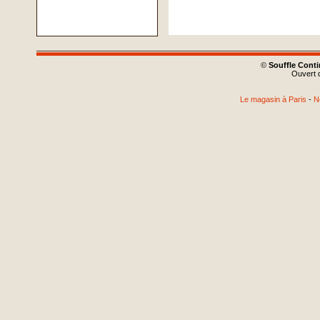
©
Souffle Cont
Ouvert d
Le magasin à Paris
-
N