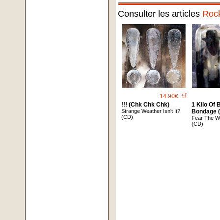
Consulter les articles
Roc
14.90€
🛒
!!! (Chk Chk Chk)
1 Kilo Of 
Strange Weather Isn't It?
Bondage 
(CD)
Fear The W
(CD)