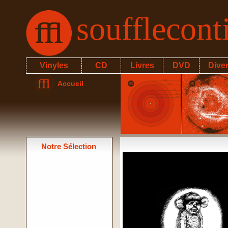
soufflecon
Vinyles
CD
Livres
DVD
Dive
Accueil
Notre Sélection