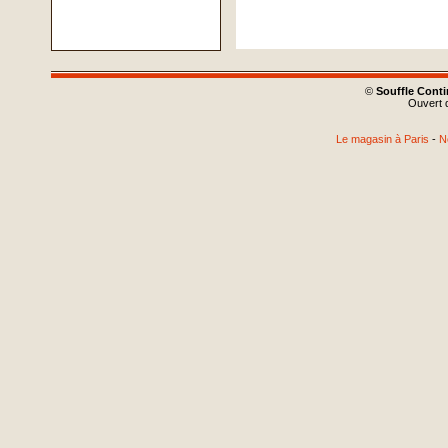
©
Souffle Cont
Ouvert d
Le magasin à Paris
-
N