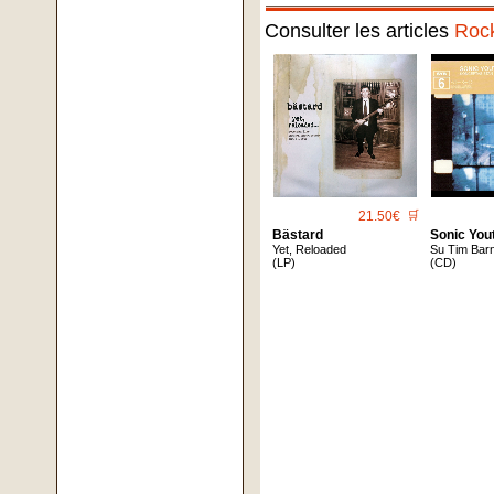
Consulter les articles
Roc
21.50€
🛒
Bästard
Sonic You
Yet, Reloaded
Su Tim Bar
(LP)
(CD)