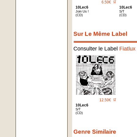
6.50€
🛒
10Lec6
10Lec6
Join Us !
S/T
(CD)
(CD)
Sur Le Même Label
Consulter le Label
Fiatlux
12.50€
🛒
10Lec6
S/T
(CD)
Genre Similaire