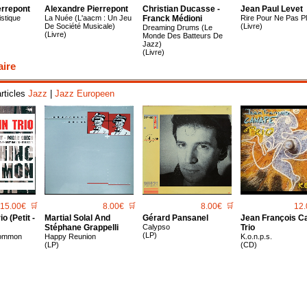
errepont
Alexandre Pierrepont
Christian Ducasse -
Jean Paul Levet
stique
La Nuée (L'aacm : Un Jeu
Franck Médioni
Rire Pour Ne Pas Pl
De Société Musicale)
(Livre)
Dreaming Drums (Le
(Livre)
Monde Des Batteurs De
Jazz)
(Livre)
aire
articles
Jazz
|
Jazz Europeen
15.00€
🛒
8.00€
🛒
8.00€
🛒
12.
o (Petit -
Martial Solal And
Gérard Pansanel
Jean François C
Stéphane Grappelli
Calypso
Trio
(LP)
Common
Happy Reunion
K.o.n.p.s.
(LP)
(CD)