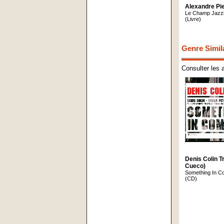
Alexandre Pi
Le Champ Jazzi
(Livre)
Genre Simil
Consulter les 
Denis Colin Tri
Cueco)
Something In 
(CD)