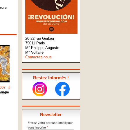
eurer
20-22 rue Gerbier
75011 Paris
M° Philippe Auguste
M° Voltaire
Contactez-nous
Restez Informés !
00€
🛒
anape
Newsletter
Entrez votre adresse email pour
vous inscrire
*