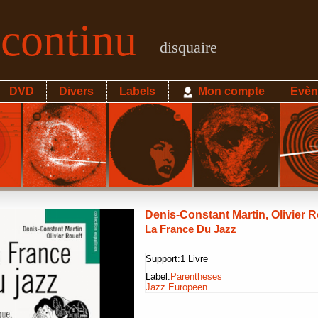
econtinu
disquaire
DVD
Divers
Labels
Mon compte
Evèn
Denis-Constant Martin, Olivier R
La France Du Jazz
Support:
1 Livre
Label:
Parentheses
Jazz Europeen