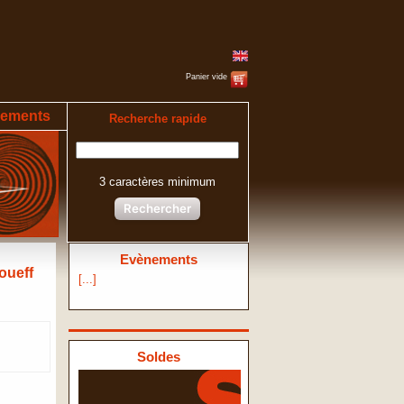
Panier vide
ements
Recherche rapide
3 caractères minimum
Rechercher
Evènements
oueff
[...]
Soldes