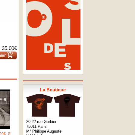
35.00€
add_shopping_cart
nier
La Boutique
20-22 rue Gerbier
75011 Paris
M° Philippe Auguste
00€
🛒