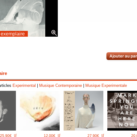
zoom_in
 exemplaire
Ajouter au pa
aire
articles
Experimental
|
Musique Contemporaine
|
Musique Experimentale
25.90€
🛒
12.00€
🛒
27.90€
🛒
20.