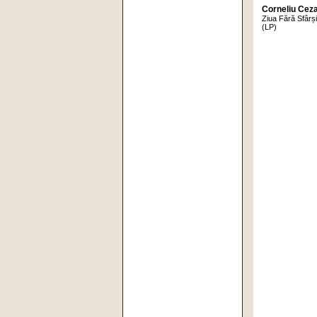
Corneliu Cez
Ziua Fără Sfârși
(LP)