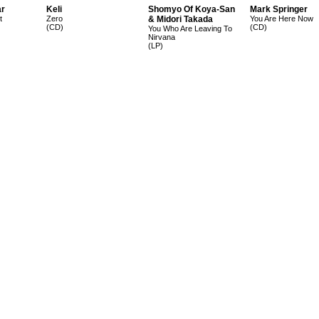
ar
Keli
Shomyo Of Koya-San
Mark Springer
t
Zero
& Midori Takada
You Are Here Now
(CD)
(CD)
You Who Are Leaving To
Nirvana
(LP)