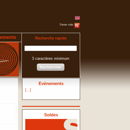
Panier vide
ements
Recherche rapide
3 caractères minimum
Rechercher
Evènements
[...]
Soldes