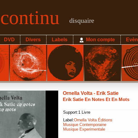
econtinu
disquaire
DVD
Divers
Labels
Mon compte
Evèn
Ornella Volta - Erik Satie
Erik Satie En Notes Et En Mots
Support:
1 Livre
Label:
Ornella Volta Éditions
Musique Contemporaine
Musique Experimentale