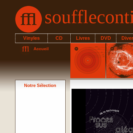
soufflecon
Vinyles
CD
Livres
DVD
Dive
Accueil
Notre Sélection