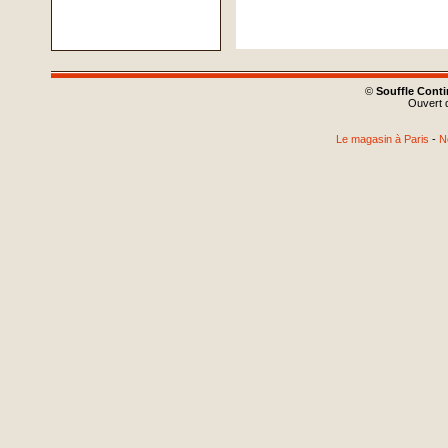
©
Souffle Cont
Ouvert d
Le magasin à Paris
-
N