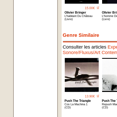
15.00€
🛒
Olivier Bringer
Olivier Br
L'habitant Du Château
L'homme D
(Livre)
(Livre)
Genre Similaire
Consulter les articles
Expe
Sonore/Fluxus/Art Contem
13.90€
🛒
Push The Triangle
Push The 
Cos La Machina 1
Repush Ma
(CD)
(CD)