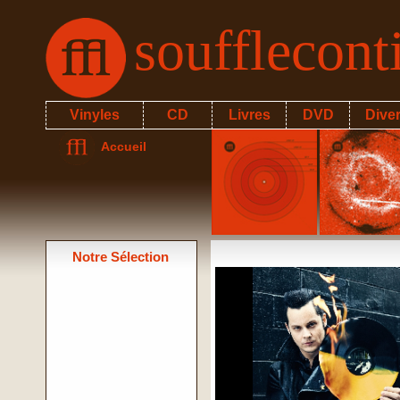
soufflecon
Vinyles
CD
Livres
DVD
Dive
Accueil
Notre Sélection