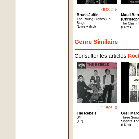
49.00€
🛒
Bruno Juffin
Maud Ber
The Rolling Stones On
(Christop
Stage
The Clash, 
(Livre + dvd)
(Livre)
Genre Similaire
Consulter les articles
Roc
11.50€
🛒
The Rebels
Greil Mar
S/T
Three Song
(LP)
Singers Thr
(Livre)