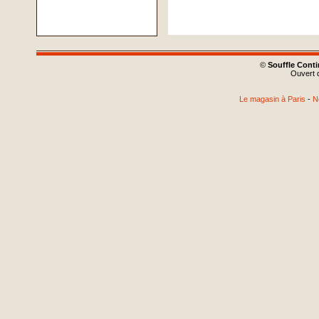
©
Souffle Cont
Ouvert d
Le magasin à Paris
-
N