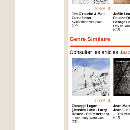
30.90€
🛒
Jim O'rourke & Mats
Joëlle Léa
Gustafsson
Pauline Ol
Xylophonen Virtuosen
George L
(LP)
Play As Yo
(CD)
Genre Similaire
Consulter les articles
Jaz
12.00€
🛒
Giuseppi Logan +
Jean-Marc
(Jessica Lurie - Larry
Jean-Luc 
Roland - Ed Pettersen)
... D'où Vie
(CD)
... And They Were Cool
(CD)