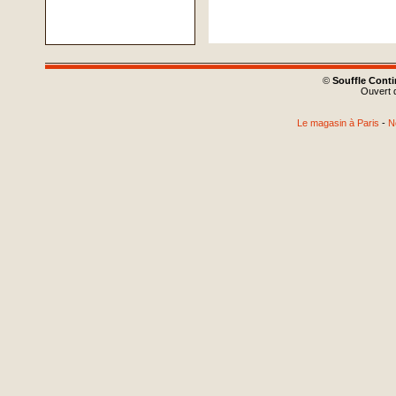
©
Souffle Cont
Ouvert d
Le magasin à Paris
-
N