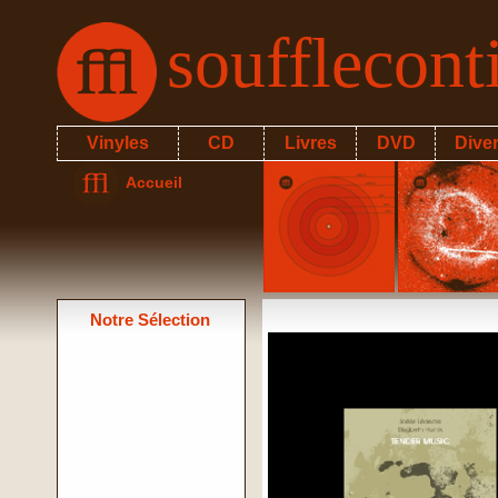
soufflecon
Vinyles
CD
Livres
DVD
Dive
Accueil
Notre Sélection