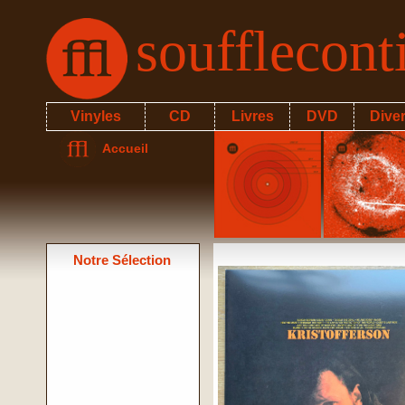
soufflecon
Vinyles
CD
Livres
DVD
Dive
Accueil
Notre Sélection