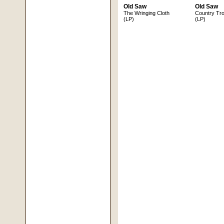
Old Saw
Old Saw
The Wringing Cloth
Country Tr
(LP)
(LP)