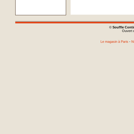
©
Souffle Cont
Ouvert d
Le magasin à Paris
-
N