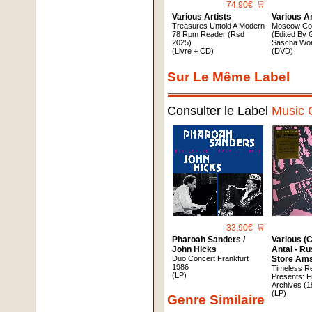
74.90€
🛒
Various Artists
Various Ar
Treasures Untold A Modern
Moscow Co
78 Rpm Reader (Rsd
(Edited By G
2025)
Sascha Wo
(Livre + CD)
(DVD)
Sur Le Même Label
Consulter le Label
Music 
33.90€
🛒
Pharoah Sanders /
Various (
John Hicks
Antal - R
Duo Concert Frankfurt
Store Am
1986
Timeless R
(LP)
Presents: 
Archives (
(LP)
Genre Similaire