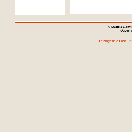
©
Souffle Cont
Ouvert d
Le magasin à Paris
-
N