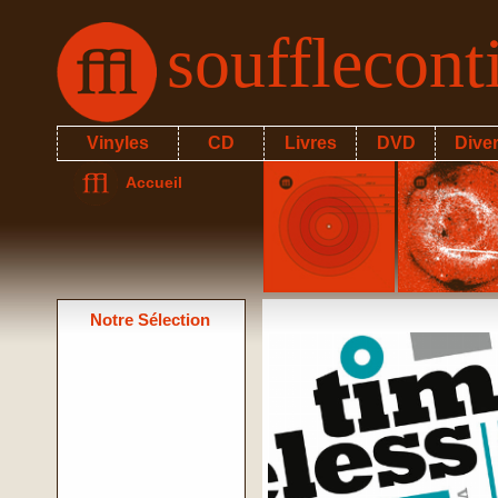
soufflecon
Vinyles
CD
Livres
DVD
Dive
Accueil
Notre Sélection