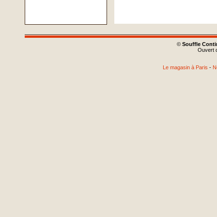
©
Souffle Cont
Ouvert d
Le magasin à Paris
-
N