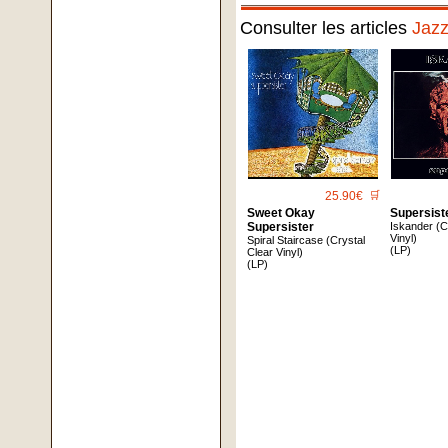
Consulter les articles
Jaz
25.90€
🛒
Sweet Okay
Supersist
Supersister
Iskander (C
Vinyl)
Spiral Staircase (Crystal
(LP)
Clear Vinyl)
(LP)