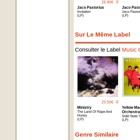
26.90€
🛒
Jaco Pastorius
Jaco Past
Invitation
Jaco Pastor
(LP)
(LP)
Sur Le Même Label
Consulter le Label
Music 
25.50€
🛒
Ministry
Yellow Ma
The Land Of Rape And
Orchestr
Honey
Solid State 
(LP)
(LP)
Genre Similaire