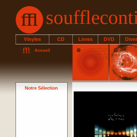
soufflecon
Vinyles
CD
Livres
DVD
Dive
Accueil
Notre Sélection