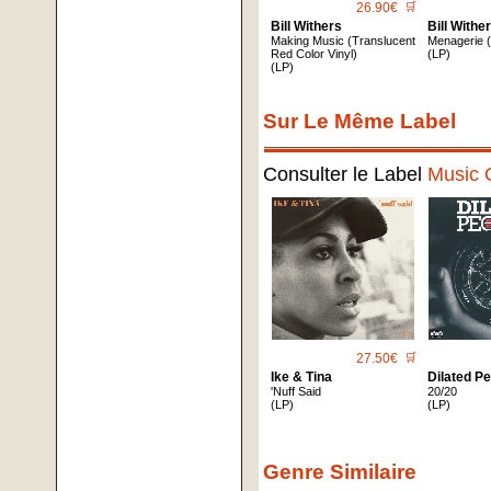
26.90€
🛒
Bill Withers
Bill Withe
Making Music (Translucent
Menagerie (
Red Color Vinyl)
(LP)
(LP)
Sur Le Même Label
Consulter le Label
Music 
27.50€
🛒
Ike & Tina
Dilated P
'Nuff Said
20/20
(LP)
(LP)
Genre Similaire