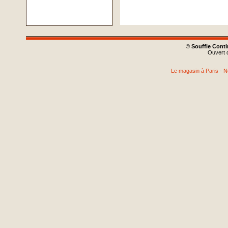
©
Souffle Cont
Ouvert d
Le magasin à Paris
-
N