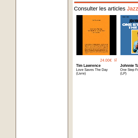
Consulter les articles
Jaz
24.00€
🛒
Tim Lawrence
Johnnie T
Love Saves The Day
One Step F
(Livre)
(LP)