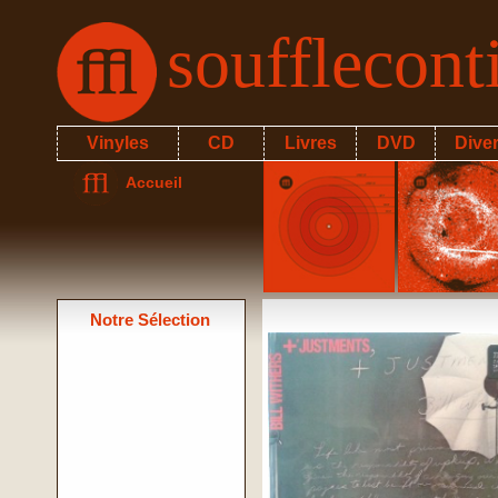
soufflecon
Vinyles
CD
Livres
DVD
Dive
Accueil
Notre Sélection