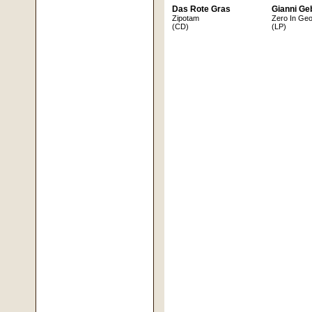
Das Rote Gras
Gianni Geb
Zipotam
Zero In Ge
(CD)
(LP)