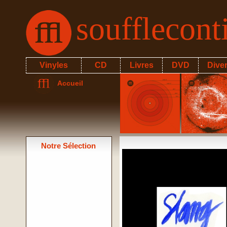
soufflecon
Vinyles
CD
Livres
DVD
Dive
Accueil
Notre Sélection