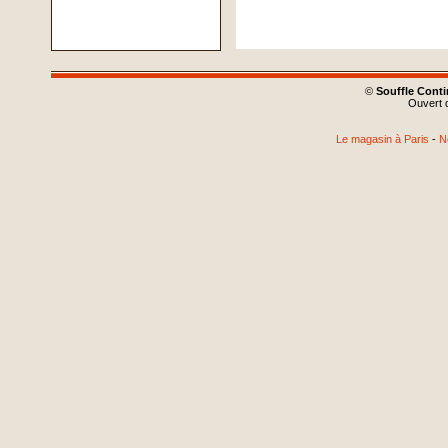
©
Souffle Cont
Ouvert d
Le magasin à Paris
-
N