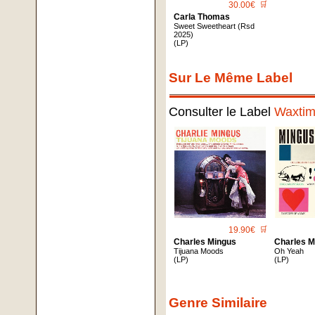
30.00€
🛒
Carla Thomas
Sweet Sweetheart (Rsd
2025)
(LP)
Sur Le Même Label
Consulter le Label
Waxti
19.90€
🛒
Charles Mingus
Charles M
Tijuana Moods
Oh Yeah
(LP)
(LP)
Genre Similaire