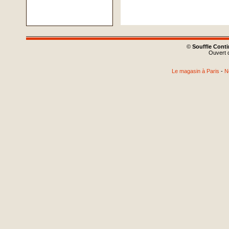
©
Souffle Cont
Ouvert d
Le magasin à Paris
-
N