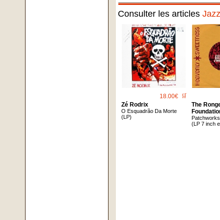
Consulter les articles
Jaz
18.00€
🛒
Zé Rodrix
The Rong
O Esquadrão Da Morte
Foundatio
(LP)
Patchwork
(LP 7 inch 