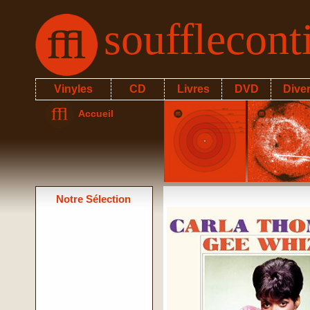
soufflecon
Vinyles
CD
Livres
DVD
Dive
Accueil
Notre Sélection