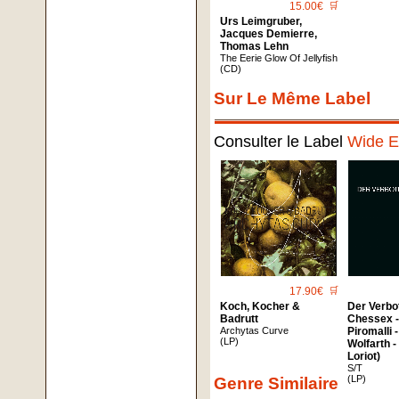
15.00€
🛒
Urs Leimgruber,
Jacques Demierre,
Thomas Lehn
The Eerie Glow Of Jellyfish
(CD)
Sur Le Même Label
Consulter le Label
Wide E
17.90€
🛒
Koch, Kocher &
Der Verbo
Badrutt
Chessex -
Archytas Curve
Piromalli 
(LP)
Wolfarth -
Loriot)
S/T
(LP)
Genre Similaire