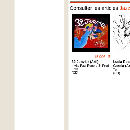
Consulter les articles
Jaz
15.00€
🛒
32 Janvier (Arfi)
Lucia Reci
Invite Paul Rogers Et Fred
Garcia (Ar
Frith
Ten
(CD)
(CD)