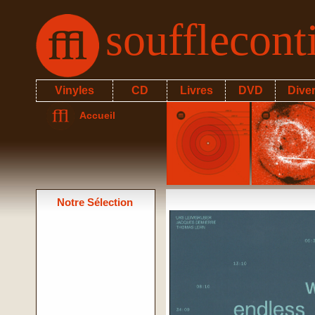
soufflecon
Vinyles
CD
Livres
DVD
Dive
Accueil
Notre Sélection