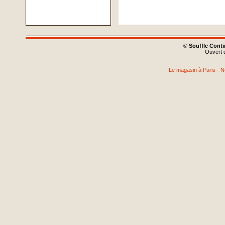
©
Souffle Cont
Ouvert d
Le magasin à Paris
-
N