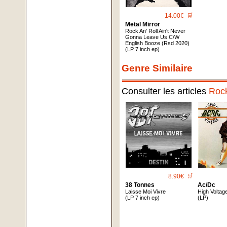
14.00€
🛒
Metal Mirror
Rock An' Roll Ain't Never
Gonna Leave Us C/W
English Booze (Rsd 2020)
(LP 7 inch ep)
Genre Similaire
Consulter les articles
Roc
8.90€
🛒
38 Tonnes
Ac/Dc
Laisse Moi Vivre
High Voltag
(LP 7 inch ep)
(LP)