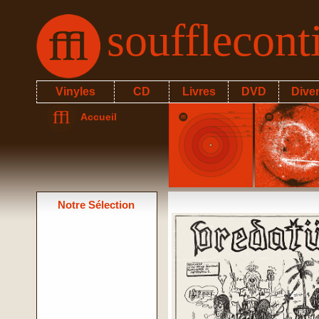
soufflecon
Vinyles
CD
Livres
DVD
Dive
Accueil
Notre Sélection