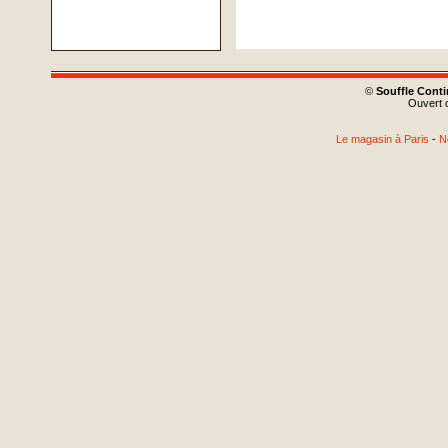
©
Souffle Cont
Ouvert d
Le magasin à Paris
-
N