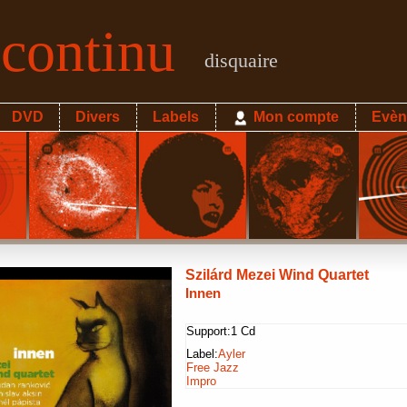
econtinu
disquaire
DVD
Divers
Labels
Mon compte
Evèn
Szilárd Mezei Wind Quartet
Innen
Support:
1 Cd
Label:
Ayler
Free Jazz
Impro