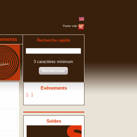
Panier vide
ements
Recherche rapide
3 caractères minimum
Rechercher
Evènements
[...]
Soldes