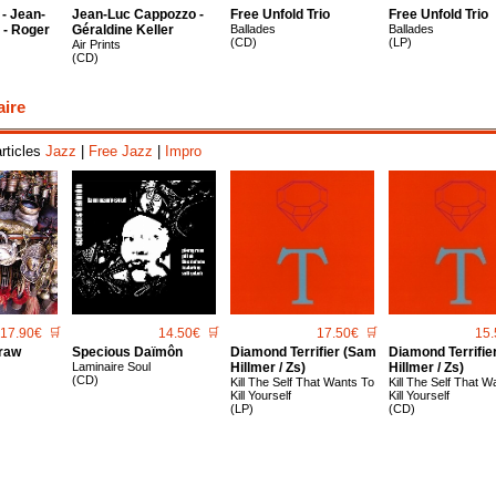
- Jean-
Jean-Luc Cappozzo -
Free Unfold Trio
Free Unfold Trio
 - Roger
Géraldine Keller
Ballades
Ballades
(CD)
(LP)
Air Prints
(CD)
aire
articles
Jazz
|
Free Jazz
|
Impro
17.90€
🛒
14.50€
🛒
17.50€
🛒
15.
raw
Specious Daïmôn
Diamond Terrifier (Sam
Diamond Terrifie
Laminaire Soul
Hillmer / Zs)
Hillmer / Zs)
(CD)
Kill The Self That Wants To
Kill The Self That W
Kill Yourself
Kill Yourself
(LP)
(CD)