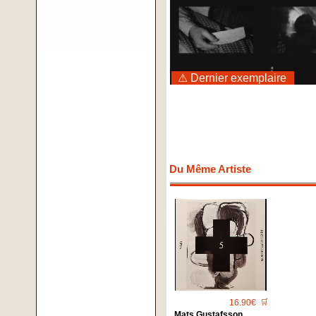
⚠ Dernier exemplaire
Du Même Artiste
16.90€
🛒
Mats Gustafsson