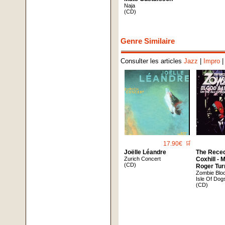
Naja
(CD)
Genre Similaire
Consulter les articles
Jazz
|
Impro
17.90€
🛒
Joëlle Léandre
The Reced
Zurich Concert
Coxhill - 
(CD)
Roger Tur
Zombie Blo
Isle Of Dog
(CD)