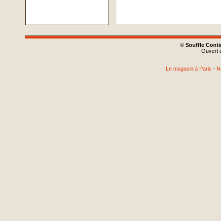
©
Souffle Cont
Ouvert d
Le magasin à Paris
-
N