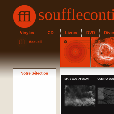
soufflecon
Vinyles
CD
Livres
DVD
Dive
Accueil
Notre Sélection