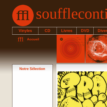
soufflecon
Vinyles
CD
Livres
DVD
Dive
Accueil
Notre Sélection