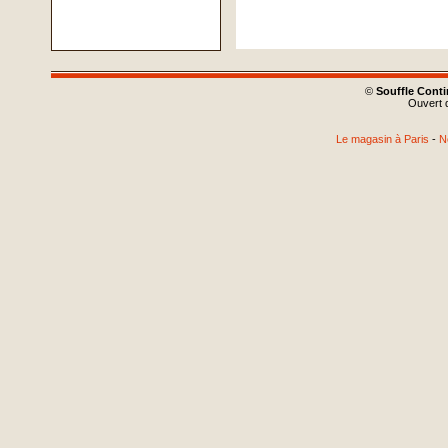
©
Souffle Cont
Ouvert d
Le magasin à Paris
-
N