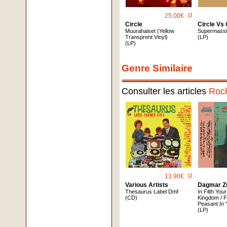
25.00€
🛒
Circle
Circle Vs 
Muurahaiset (Yellow
Supermass
Transprent Vinyl)
(LP)
(LP)
Genre Similaire
Consulter les articles
Roc
13.90€
🛒
Various Artists
Dagmar Z
Thesaurus Label Dmf
In Filth You
(CD)
Kingdom / F
Peasant In 
(LP)