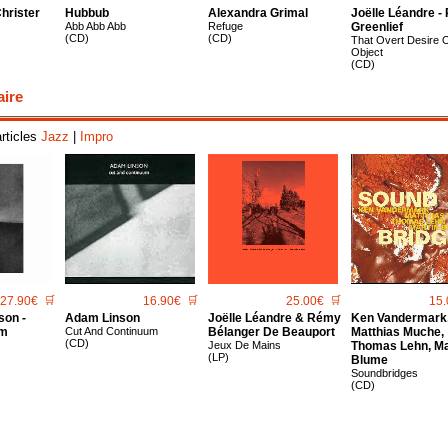
hrister
Hubbub
Alexandra Grimal
Joëlle Léandre - P
Abb Abb Abb
Refuge
Greenlief
(CD)
(CD)
That Overt Desire 
Object
(CD)
aire
articles
Jazz
|
Impro
27.90€
🛒
16.90€
🛒
25.00€
🛒
15.
son -
Adam Linson
Joëlle Léandre & Rémy
Ken Vandermark
em
Cut And Continuum
Bélanger De Beauport
Matthias Muche,
(CD)
Jeux De Mains
Thomas Lehn, Ma
(LP)
Blume
Soundbridges
(CD)