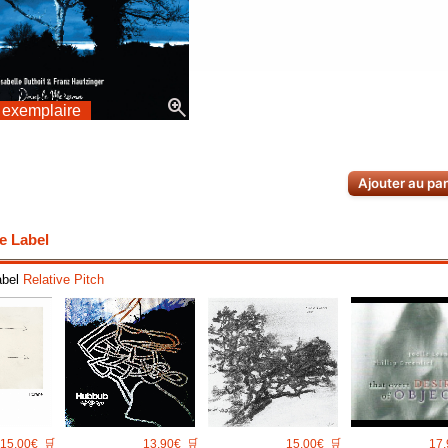
zoom_in
 exemplaire
Ajouter au pa
e Label
abel
Relative Pitch
15.00€
🛒
13.90€
🛒
15.00€
🛒
17.