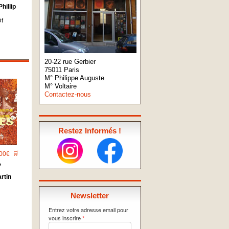
hillip
Of
20-22 rue Gerbier
75011 Paris
M° Philippe Auguste
M° Voltaire
Contactez-nous
Restez Informés !
00€
🛒
,
rtin
Newsletter
Entrez votre adresse email pour
vous inscrire
*