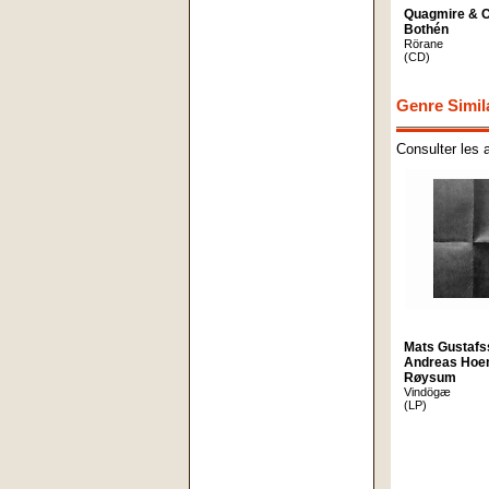
Quagmire & C
Bothén
Rörane
(CD)
Genre Simil
Consulter les 
Mats Gustafs
Andreas Ho
Røysum
Vindögæ
(LP)