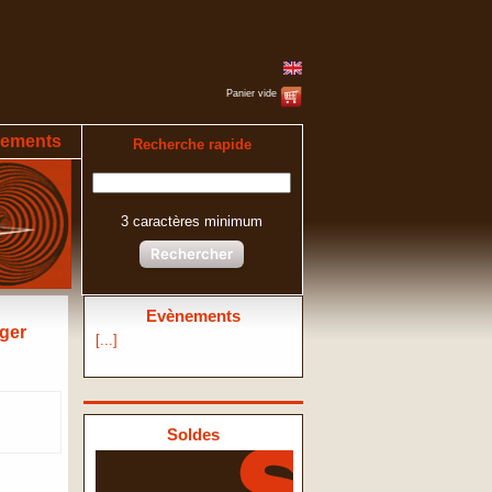
Panier vide
ements
Recherche rapide
3 caractères minimum
Rechercher
Evènements
nger
[...]
Soldes