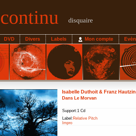
econtinu
disquaire
DVD
Divers
Labels
Mon compte
Evèn
Isabelle Duthoit & Franz Hautzi
Dans Le Morvan
Support:
1 Cd
Label:
Relative Pitch
Impro