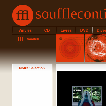
soufflecon
Vinyles
CD
Livres
DVD
Dive
Accueil
Notre Sélection