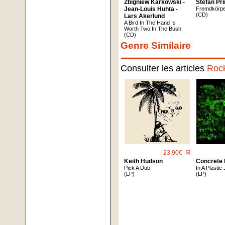
Zbigniew Karkowski -
Stefan Pr
Jean-Louis Huhta -
Fremdkörp
(CD)
Lars Akerlund
A Bird In The Hand Is
Worth Two In The Bush
(CD)
Genre Similaire
Consulter les articles
Roc
23.90€
🛒
Keith Hudson
Concrete 
Pick A Dub
In A Plastic
(LP)
(LP)