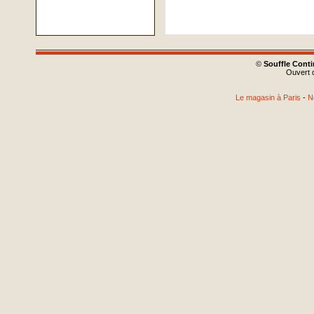
©
Souffle Cont
Ouvert d
Le magasin à Paris
-
N