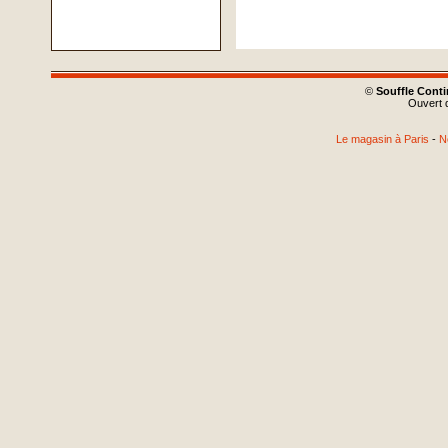
©
Souffle Cont
Ouvert d
Le magasin à Paris
-
N