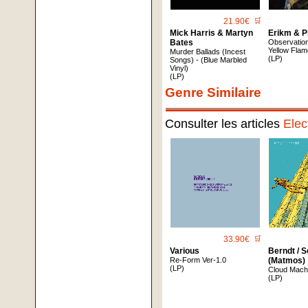
21.90€
🛒
Mick Harris & Martyn
Erikm & P
Bates
Observatio
Yellow Flam
Murder Ballads (Incest
(LP)
Songs) - (Blue Marbled
Vinyl)
(LP)
Genre Similaire
Consulter les articles
Elec
33.90€
🛒
Various
Berndt / 
Re-Form Ver-1.0
(Matmos)
(LP)
Cloud Mach
(LP)