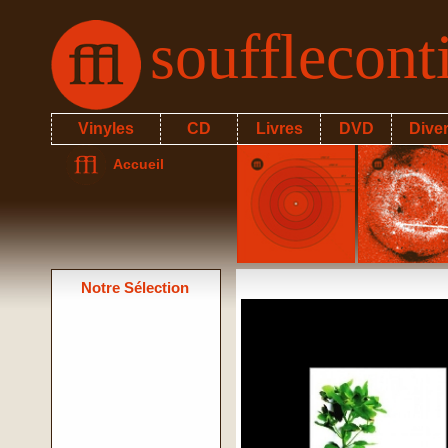
soufflecon
Vinyles
CD
Livres
DVD
Dive
Accueil
Notre Sélection