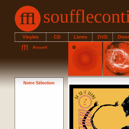
soufflecon
Vinyles
CD
Livres
DVD
Dive
Accueil
Notre Sélection