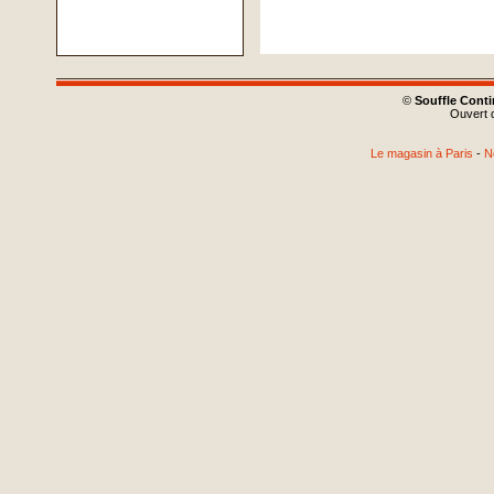
©
Souffle Cont
Ouvert d
Le magasin à Paris
-
N