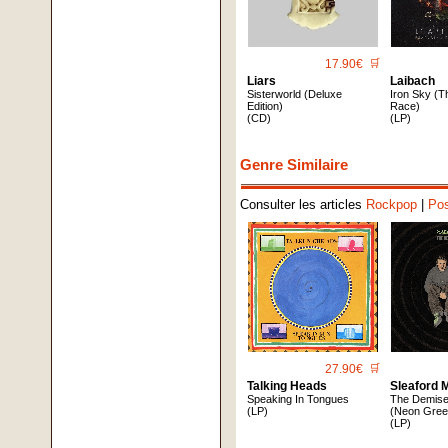
17.90€
🛒
Liars
Laibach
Sisterworld (Deluxe
Iron Sky (
Edition)
Race)
(CD)
(LP)
Genre Similaire
Consulter les articles
Rockpop
|
Po
27.90€
🛒
Talking Heads
Sleaford 
Speaking In Tongues
The Demise
(LP)
(Neon Green
(LP)